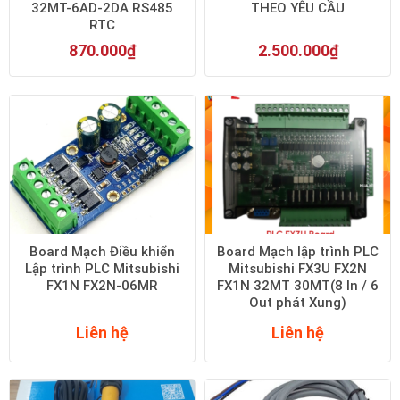
32MT-6AD-2DA RS485
THEO YÊU CẦU
RTC
870.000
₫
2.500.000
₫
Board Mạch Điều khiển
Board Mạch lập trình PLC
Lập trình PLC Mitsubishi
Mitsubishi FX3U FX2N
FX1N FX2N-06MR
FX1N 32MT 30MT(8 In / 6
Out phát Xung)
Liên hệ
Liên hệ