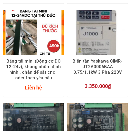
Băng tải mini (Động cơ DC
Biến tần Yaskawa CIMR-
12-24v), khung nhôm định
JT2A0006BAA
hình , chân đế sắt cnc ,
0.75/1.1kW 3 Pha 220V
oder theo yêu cầu
3.350.000
₫
Liên hệ