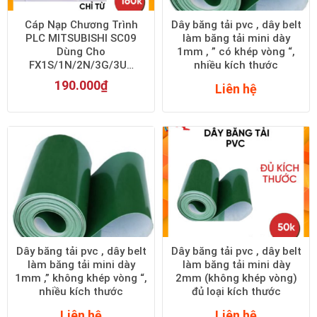
Cáp Nạp Chương Trình
Dây băng tải pvc , dây belt
PLC MITSUBISHI SC09
làm băng tải mini dày
Dùng Cho
1mm , ” có khép vòng “,
FX1S/1N/2N/3G/3U…
nhiều kích thước
190.000
₫
Liên hệ
Dây băng tải pvc , dây belt
Dây băng tải pvc , dây belt
làm băng tải mini dày
làm băng tải mini dày
1mm ,” không khép vòng “,
2mm (không khép vòng)
nhiều kích thước
đủ loại kích thước
Liên hệ
Liên hệ