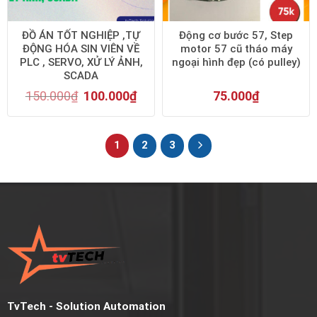
ĐỒ ÁN TỐT NGHIỆP ,TỰ
Động cơ bước 57, Step
ĐỘNG HÓA SIN VIÊN VỀ
motor 57 cũ tháo máy
PLC , SERVO, XỬ LÝ ẢNH,
ngoại hình đẹp (có pulley)
SCADA
150.000
₫
100.000
₫
75.000
₫
1
2
3
TvTech - Solution Automation