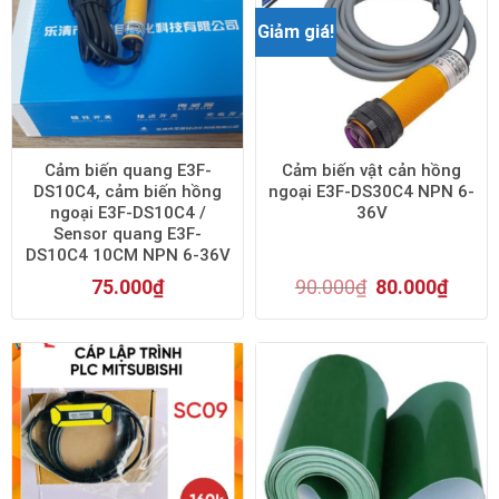
Giảm giá!
Cảm biến quang E3F-
Cảm biến vật cản hồng
DS10C4, cảm biến hồng
ngoại E3F-DS30C4 NPN 6-
ngoại E3F-DS10C4 /
36V
Sensor quang E3F-
DS10C4 10CM NPN 6-36V
75.000
₫
90.000
₫
80.000
₫