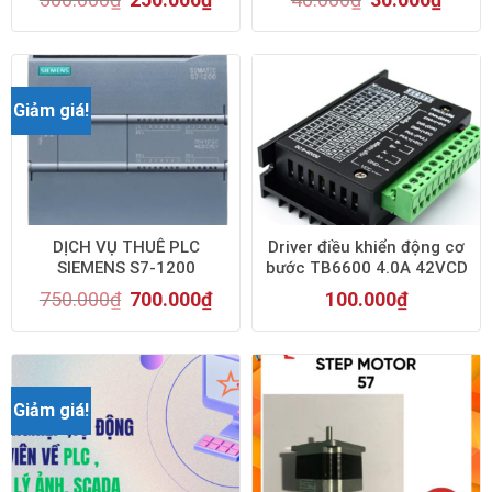
Giảm giá!
DỊCH VỤ THUÊ PLC
Driver điều khiển động cơ
SIEMENS S7-1200
bước TB6600 4.0A 42VCD
750.000
₫
700.000
₫
100.000
₫
Giảm giá!