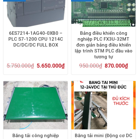
6ES7214-1AG40-0XB0 –
Bảng điều khiển công
PLC S7-1200 CPU 1214C
nghiệp PLC FX3U-32MT
DC/DC/DC FULL BOX
đơn giản bảng điều khiển
lập trình STM PLC đầu vào
tương tự
5.750.000
₫
5.650.000
₫
950.000
₫
870.000
₫
Băng tải công nghiệp
Băng tải mini (Động cơ DC