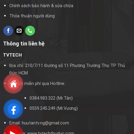
Chính sách bảo hành & sửa chữa
Thỏa thuận người dùng
Thông tin liên hệ
TVTECH
Địa chỉ: 210/7/11 Đường số 11 Phường Trường Thọ TP Thủ
Đức HCM
Tư vấn miễn phí qua Hotline:
0384.983.322
(Mr.Tân)
0559.245.249
(Mr.Vương)
Email:
huutantv.ng@gmail.com
Website:
www.tvtechthuduc.com