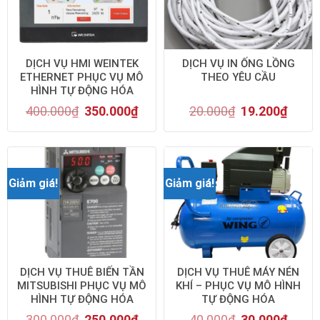
DỊCH VỤ HMI WEINTEK
DỊCH VỤ IN ỐNG LỒNG
ETHERNET PHỤC VỤ MÔ
THEO YÊU CẦU
HÌNH TỰ ĐỘNG HÓA
400.000
₫
350.000
₫
20.000
₫
19.200
₫
Giảm giá!
Giảm giá!
DỊCH VỤ THUÊ BIẾN TẦN
DỊCH VỤ THUÊ MÁY NÉN
MITSUBISHI PHỤC VỤ MÔ
KHÍ – PHỤC VỤ MÔ HÌNH
HÌNH TỰ ĐỘNG HÓA
TỰ ĐỘNG HÓA
300.000
₫
250.000
₫
40.000
₫
30.000
₫