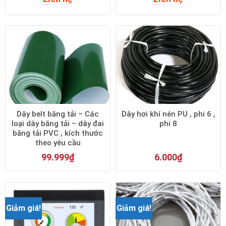
Dây belt băng tải – Các
Dây hơi khí nén PU , phi 6 ,
loại dây băng tải – dây đai
phi 8
băng tải PVC , kích thước
theo yêu cầu
99.999
₫
6.000
₫
Giảm giá!
Giảm giá!