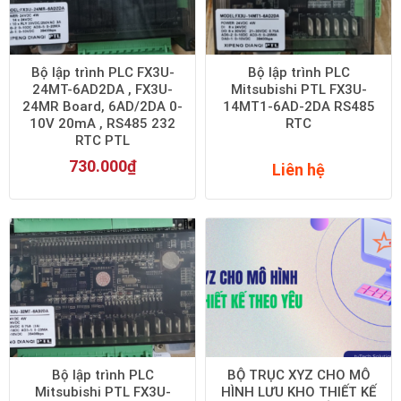
Bộ lập trình PLC FX3U-
Bộ lập trình PLC
24MT-6AD2DA , FX3U-
Mitsubishi PTL FX3U-
24MR Board, 6AD/2DA 0-
14MT1-6AD-2DA RS485
10V 20mA , RS485 232
RTC
RTC PTL
730.000
₫
Liên hệ
Bộ lập trình PLC
BỘ TRỤC XYZ CHO MÔ
Mitsubishi PTL FX3U-
HÌNH LƯU KHO THIẾT KẾ