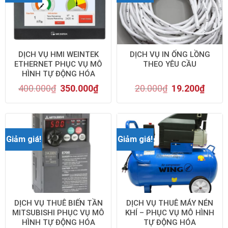
DỊCH VỤ HMI WEINTEK
DỊCH VỤ IN ỐNG LỒNG
ETHERNET PHỤC VỤ MÔ
THEO YÊU CẦU
HÌNH TỰ ĐỘNG HÓA
400.000
₫
350.000
₫
20.000
₫
19.200
₫
Giảm giá!
Giảm giá!
DỊCH VỤ THUÊ BIẾN TẦN
DỊCH VỤ THUÊ MÁY NÉN
MITSUBISHI PHỤC VỤ MÔ
KHÍ – PHỤC VỤ MÔ HÌNH
HÌNH TỰ ĐỘNG HÓA
TỰ ĐỘNG HÓA