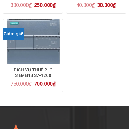
300.000
₫
250.000
₫
40.000
₫
30.000
₫
Giảm giá!
DỊCH VỤ THUÊ PLC
SIEMENS S7-1200
750.000
₫
700.000
₫