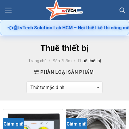
Skip
to
content
👈
🤖
tvTech Solution Lab HCM – Nơi thiết kế thi công mô hì
Thuê thiết bị
Trang chủ
/
Sản Phẩm
/
Thuê thiết bị
PHÂN LOẠI SẢN PHẨM
Giảm giá!
Giảm giá!