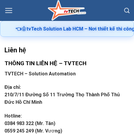
Skip
to
content
👈
🤖
tvTech Solution Lab HCM – Nơi thiết kế thi công m
Liên hệ
THÔNG TIN LIÊN HỆ – TVTECH
TVTECH – Solution Automation
Địa chỉ:
210/7/11 Đường Số 11 Trường Thọ Thành Phố Thủ
Đức Hồ Chí Minh
Hotline:
0384 983 322 (Mr. Tân)
0559 245 249 (Mr. Vương)