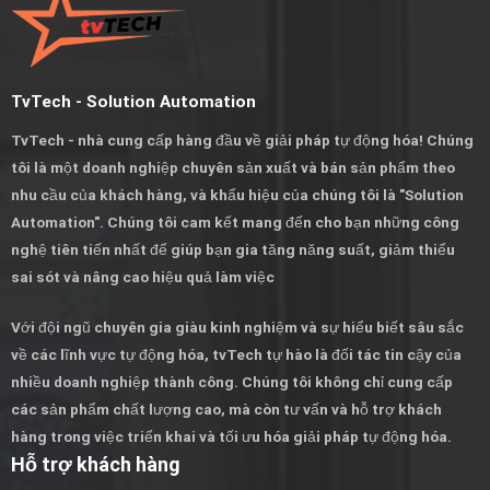
500mm). Kích thước: Dài x Rộng (Ví dụ 80×6 là: Dài 80
Rộng 6) SẢN PHẨM BÊN SHOP MÌNH 100% ÉP NHIỆT
NÊN CHẤT LƯỢNG MỐI NỐI HOÀN TOÀN CHẤT LƯỢNG
ĐẢM BẢO CHO THỜI GIAN SỬ DỤNG TỐT NHẤT!
TvTech - Solution Automation
🔴🔴 THÔNG TIN CỬA HÀNG FACTORY AUTOMATION
TvTech - nhà cung cấp hàng đầu về giải pháp tự động hóa! Chúng
SHOP HOTLINE: 0384983322 ZALO: 0384983322 (Hữu
tôi là một doanh nghiệp chuyên sản xuất và bán sản phẩm theo
Tân) PIC: tvTech Solution Mr Vương : 0559.245.249. Mr
nhu cầu của khách hàng, và khẩu hiệu của chúng tôi là "Solution
Tân : 0384983322 Địa chỉ: 210/7/11 Đường số 11
Automation". Chúng tôi cam kết mang đến cho bạn những công
Phường Trường Thọ TP Thủ Đức HCM
nghệ tiên tiến nhất để giúp bạn gia tăng năng suất, giảm thiểu
sai sót và nâng cao hiệu quả làm việc
🔴🔴 CHÍNH SÁCH CỬA HÀNG
Với đội ngũ chuyên gia giàu kinh nghiệm và sự hiểu biết sâu sắc
✔️ Shop cam kết gửi đúng và đủ sản phẩm bạn đặt. Sản
về các lĩnh vực tự động hóa, tvTech tự hào là đối tác tin cậy của
phẩm được test trước khi gửi.
nhiều doanh nghiệp thành công. Chúng tôi không chỉ cung cấp
các sản phẩm chất lượng cao, mà còn tư vấn và hỗ trợ khách
✔️ Shop chịu phí vận chuyển trả hàng và hoàn tiền 100%
hàng trong việc triển khai và tối ưu hóa giải pháp tự động hóa.
nếu giao sai hàng hoặc tư vấn sai.
Hỗ trợ khách hàng