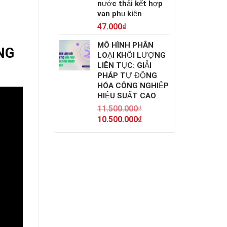
nước thải kết hợp
van phụ kiện
47.000
₫
MÔ HÌNH PHÂN
NG
LOẠI KHỐI LƯỢNG
LIÊN TỤC: GIẢI
PHÁP TỰ ĐỘNG
HÓA CÔNG NGHIỆP
HIỆU SUẤT CAO
11.500.000
₫
10.500.000
₫