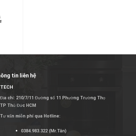
SIEMENS
₫
17.500.000
₫
₫
16.500.000
₫
ông tin liên hệ
VTECH
Địa chỉ: 210/7/11 Đường số 11 Phường Trường Thọ
TP Thủ Đức HCM
Tư vấn miễn phí qua Hotline:
0384.983.322
(Mr.Tân)