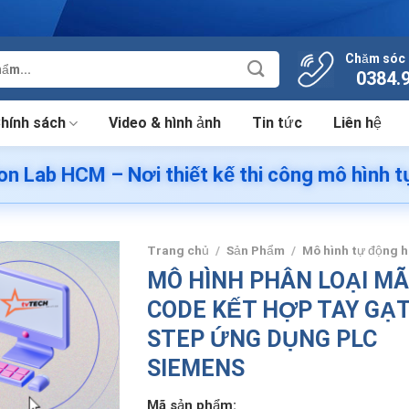
Chăm sóc 
0384.
hính sách
Video & hình ảnh
Tin tức
Liên hệ
 Nơi thiết kế thi công mô hình tự động hóa |
Trang chủ
/
Sản Phẩm
/
Mô hình tự động 
MÔ HÌNH PHÂN LOẠI MÃ
CODE KẾT HỢP TAY GẠ
STEP ỨNG DỤNG PLC
SIEMENS
Mã sản phẩm: