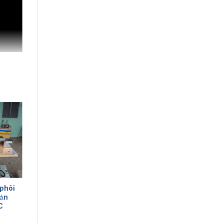
Giảm giá!
phôi
MÔ HÌNH TRỘN
sản
SƠN TỰ ĐỘNG:
C
GIẢI PHÁP CHÍNH
XÁC VỚI PLC