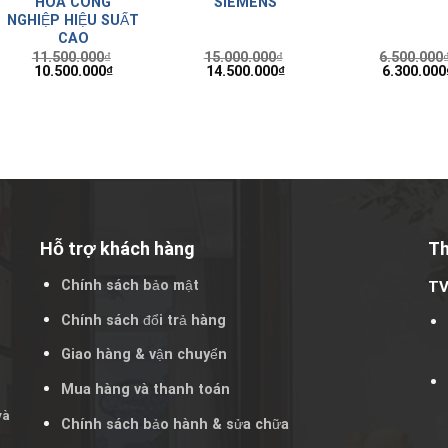
HÓA CÔNG
SIEMENS
NGHIỆP HIỆU SUẤT
CAO
11.500.000
₫
15.000.000
₫
6.500.000
10.500.000
₫
14.500.000
₫
6.300.000
Hỗ trợ khách hàng
Th
Chính sách bảo mật
T
Chính sách đổi trả hàng
Giao hàng & vận chuyển
Mua hàng và thanh toán
và
Chính sách bảo hành & sửa chữa