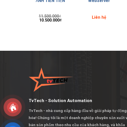
ẢNH TIÊN TIẾN
WebServer
11.500.000
₫
ên hệ
Liên hệ
10.500.000
₫
TvTech - Solution Automation
TvTech - nhà cung cấp hàng đầu về giải pháp tự động
hóa! Chúng tôi là một doanh nghiệp chuyên sản xuất 
bán sản phẩm theo nhu cầu của khách hàng, và khẩu