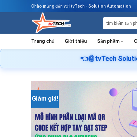
Skip
Chào mừng đến với tvTech - Solution Automation
to
content
Tìm
kiếm:
Trang chủ
Giới thiệu
Sản phẩm
C
👈
🤖
tvTech Solution Lab HCM –
Giảm giá!