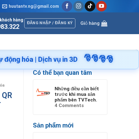
huutantv.ng@gmail.com
khách hàng
ĐĂNG NHẬP / ĐĂNG KÝ
Giỏ hàng
983.322
🎅
🎅
🎅
🎅
 Dịch vụ in 3D
Có thể bạn quan tâm
hóa
Những điều cần biết
 QR
trước khi mua sản
phẩm bên TVTech.
T
4
Comments
Sản phẩm mới