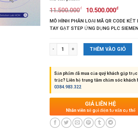
₫
₫
11.500.000
10.500.000
MÔ HÌNH PHÂN LOẠI MÃ QR CODE KẾT
TAY GẠT STEP ỨNG DỤNG PLC SIEME
Số lượng
THÊM VÀO GIỎ
Sản phẩm đã mua của quý khách gặp trục
trặc? Liên hệ trung tâm chăm sóc khách
0384.983.322
GIÁ LIÊN HỆ
Nhân viên sẽ gọi điện tư vấn cụ thể