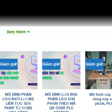
Xem thêm
Giảm giá!
Giảm giá!
Giảm giá!
MÔ HÌNH PHÂN
MÔ HÌNH LƯU KHO
Mô hình cấp 
LOẠI KHỐI LƯỢNG
PHÂN LOẠI SẢN
đóng nắp 
LIÊN TỤC: GIẢI
PHẨM THEO MÃ
phẩm, PL
PHÁP TỰ ĐỘNG
QR CODE PLC