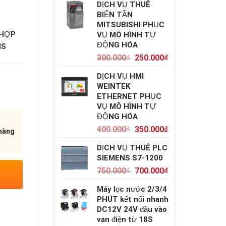
DỊCH VỤ THUÊ
BIẾN TẦN
MITSUBISHI PHỤC
 HỢP
VỤ MÔ HÌNH TỰ
ĐỘNG HÓA
NS
300.000
₫
250.000
₫
DỊCH VỤ HMI
WEINTEK
ETHERNET PHỤC
VỤ MÔ HÌNH TỰ
ĐỘNG HÓA
400.000
₫
350.000
₫
 hàng
DỊCH VỤ THUÊ PLC
SIEMENS S7-1200
750.000
₫
700.000
₫
Máy lọc nước 2/3/4
PHÚT kết nối nhanh
DC12V 24V đầu vào
van điện từ 18S