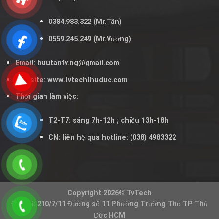
0384.983.322
(Mr.Tân)
0559.245.249
(Mr.Vương)
Email:
huutantv.ng@gmail.com
Website:
www.tvtechthuduc.com
Thời gian làm việc:
T2-T7: sáng 7h-12h ; chiều 13h-18h
CN: liên hệ qua hotline: (038) 4983322
Copyright 2026© TvTech
Địa chỉ: 210/7/11 Đường số 11 Phường Trường Thọ TP Thủ
Đức HCM