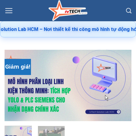
Skip
to
content
ion Lab HCM – Nơi thiết kế thi công mô hình tự động hóa | D
Giảm giá!