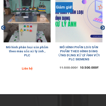
Giảm giá!
Mô hình phân loại sản phẩm
MÔ HÌNH PHẦN LOẠI SẢN
theo màu sắc xử lý ảnh ,
PHẨM THEO HÌNH DẠNG
PLC
ỨNG DỤNG XỬ LÝ ẢNH VỚI
PLC SIEMENS
11.500.000
₫
10.500.000
₫
Liên hệ